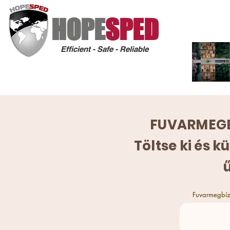
HOPE
SPED
Efficient - Safe - Reliable
FUVARMEGB
Töltse ki és k
Fuvarmegbí