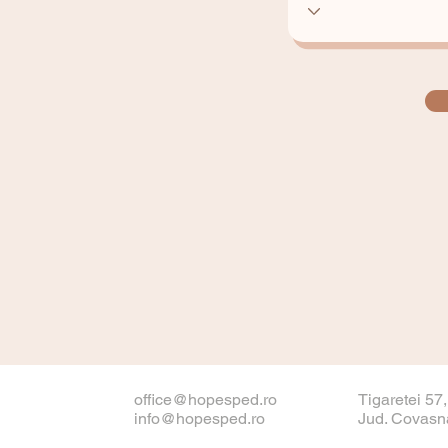
office@hopesped.ro
Tigaretei 57
info@hopesped.ro
Jud. Covasn