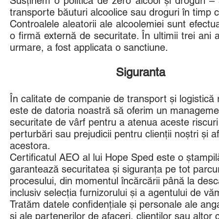
Susținem o politică de zero alcool și droguri – 
transporte băuturi alcoolice sau droguri în timp
Controalele aleatorii ale alcoolemiei sunt efec
o firmă externă de securitate. În ultimii trei ani
urmare, a fost applicata o sanctiune.
Siguranta
În calitate de companie de transport și logistică
este de datoria noastră să oferim un manageme
securitate de vârf pentru a atenua aceste riscuri
perturbări sau prejudicii pentru clienții noștri și a
acestora.
Certificatul AEO al lui Hope Sped este o ștampil
garantează securitatea și siguranța pe tot parcu
procesului, din momentul încărcării până la desc
inclusiv selecția furnizorului și a agentului de vă
Tratăm datele confidențiale și personale ale anga
și ale partenerilor de afaceri, clienților sau altor 