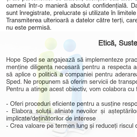
oameni într-o manieră absolut confidențială. Date
sunt înregistrate, prelucrate și utilizate în limitel
Transmiterea ulterioară a datelor către terți, ca
nu este permisă.
Etică, Sustenabilitate 
Hope Sped se angajează să implementeze practic
menține diligența necesară pentru a respecta ace
să aplice o politică a companiei pentru aderarea
Sped. Ne propunem să oferim servicii de transport
Pentru a atinge acest obiectiv, vom colabora cu fur
- Oferi proceduri eficiente pentru a susține resp
- Elabora soluții aliniate nevoilor și așteptărilo
implicate/deținătorilor de interese
- Crea valoare pe termen lung și reduceți riscul de