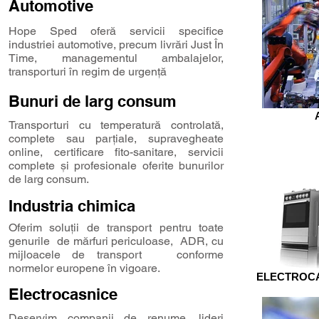
Automotive
Hope Sped oferă servicii specifice
industriei automotive, precum livrări Just În
Time, managementul ambalajelor,
transporturi în regim de urgență
Bunuri de larg consum
Transporturi cu temperatură controlată,
complete sau parțiale, supravegheate
online, certificare fito-sanitare, servicii
complete și profesionale oferite bunurilor
de larg consum.
Industria chimica
Oferim soluții de transport pentru toate
genurile de mărfuri periculoase, ADR, cu
mijloacele de transport conforme
normelor europene în vigoare.
ELECTROCA
Electrocasnice
Deservim companii de renume, lideri