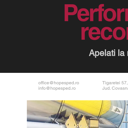
Perfo
rec
Apelati la
office@hopesped.ro
Tigaretei 57
info@hopesped.ro
Jud. Covasn