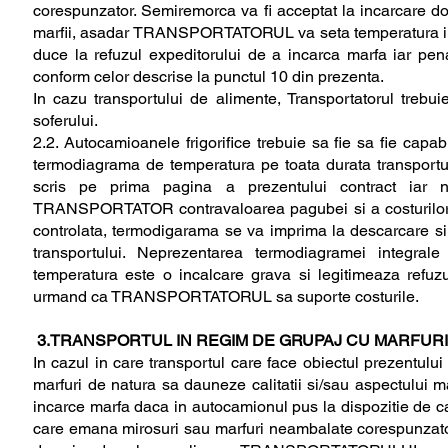
corespunzator. Semiremorca va fi acceptat la incarcare doa
marfii, asadar TRANSPORTATORUL va seta temperatura ina
duce la refuzul expeditorului de a incarca marfa iar p
conform celor descrise la punctul 10 din prezenta.
In cazu transportului de alimente, Transportatorul trebui
soferului.
2.2. Autocamioanele frigorifice trebuie sa fie sa fie cap
termodiagrama de temperatura pe toata durata transport
scris pe prima pagina a prezentului contract iar 
TRANSPORTATOR contravaloarea pagubei si a costurilor su
controlata, termodigarama se va imprima la descarcare s
transportului. Neprezentarea termodiagramei integrale
temperatura este o incalcare grava si legitimeaza refuzu
urmand ca TRANSPORTATORUL sa suporte costurile.
3.TRANSPORTUL IN REGIM DE GRUPAJ CU MARFURI
In cazul in care transportul care face obiectul prezentului
marfuri de natura sa dauneze calitatii si/sau aspectului ma
incarce marfa daca in autocamionul pus la dispozitie de
care emana mirosuri sau marfuri neambalate corespunzato