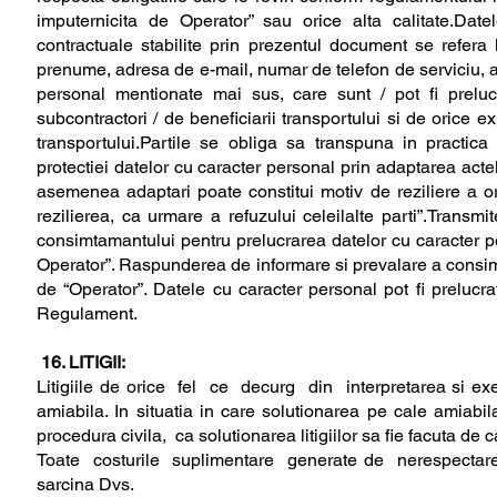
imputernicita de Operator” sau orice alta calitate.Dat
contractuale stabilite prin prezentul document se refera
prenume, adresa de e-mail, numar de telefon de serviciu, 
personal mentionate mai sus, care sunt / pot fi prelu
subcontractori / de beneficiarii transportului si de orice e
transportului.Partile se obliga sa transpuna in practic
protectiei datelor cu caracter personal prin adaptarea act
asemenea adaptari poate constitui motiv de reziliere a oric
rezilierea, ca urmare a refuzului celeilalte parti”.Tran
consimtamantului pentru prelucrarea datelor cu caracter p
Operator”. Raspunderea de informare si prevalare a consimt
de “Operator”. Datele cu caracter personal pot fi prelucrat
Regulament.
16. LITIGII:
Litigiile de orice fel ce decurg din interpretarea si ex
amiabila. In situatia in care solutionarea pe cale amiabi
procedura civila, ca solutionarea litigiilor sa fie facuta 
Toate costurile suplimentare generate de nerespectarea c
sarcina Dvs.