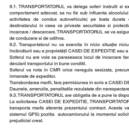
9.1. TRANSPORTATORUL va delega soferi instruiti si exp
comportament adecvat, sa nu fie sub influenta alcoolului
activitatea de condus autovehicule) pe toata durata c
destinatarului in ceea ce priveste securitatea si protecti
incarcare / descarcare. TRANSPORTATORUL se va asigura ca 
de conducere si de odihna.
9.2. Transportatorul nu va exercita în nicio situație nic
încărcăturii sau a proprietății CASEI DE EXPEDITIE sau a c
Soferul nu are voie sa paraseasca locul de incarcare fa
derularii transportului in bune conditii.
Soferul va nota in CMR orice neregula sesizata, precu
inmanate de expeditor.
Transbordarea marfii, fara permisiunea in scris a CASEI D
Daunele, amenzile, penalitatile rezulatate din nerespecta
9.3. TRANSPORTATORUL are obligatia de a pune la dispozi
La solicitarea CASEI DE EXPEDITIE, TRANSPORTATORUL va 
transporta marfa aferenta prezentului contract. Acesta va 
sistemul GPS) pozitia autocamionului la momentul solic
prejudicial creat.