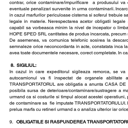
contrar, orice contaminare/impurificare a produsului va 
eventuale penalizari survenite in urma contaminarii. Inca
in cazul marfurilor periculoase cisterna si soferul trebuie 
legale in materie. Nerespectarea acetor obligatii legal
capabil sa vorbeasca minim la nivel de incepator o limba 
HOPE SPED SRL cantitatea de produs incarcata, precum si 
De asemenea, va comunica telefonic sosirea la descarcar
semnaleze orice neconcordanta in acte, constatata inca la 
avea toate documentele necesare, corect completate. In caz 
8. SIGILIUL:
In cazul in care expeditorul sigileaza remorca, se va
autocamionul va fi inspectat de organele abilitate 
TRANSPORTATORUL are obligatia a anunta CASA DE EXPED
posibila sursa de deterioare/contaminare/sustragere a ma
urmand ca si costurile si timpul alocat acestei operatiuni
de contaminare sa fie imputate TRANSPORTATORULUI. In lip
prelua marfa cu retineri urmand a o analiza ulterior iar oric
9.
OBLIGATIILE SI RASPUNDEREA TRANSPORTATORU