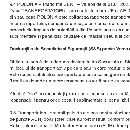
9.4 POLONIA – Platforma SENT – Valabil de la 01.01.202
Daca TRANSPORTATORUL are sediul in afara UE si AELS atu
din sau catre POLONIA este obligaț să raporteze transportu
În urma raportului, compania primește un număr de refer
procedurile impuse de autoritățile din Polonia așa cum sunt
suplimentare și penalizări cauzate de întârzieri sau alte co
Declarațiile de Securitate și Siguranță (S&S) pentru Vama 
Obligația legală de a depune declarația de Securitate și Si
mijlocului de transport activ pe care sau în care mărfurile s
Este responsabilitatea transportatorului să se asigure că de
fi realizat doar de un reprezentant sau o terță parte cu acor
Atenție! Dacă nu respectați procedurile impuse de autorități
responsabili pentru orice costuri suplimentare și penalizări
9.5. Transportatorul are obligația de a aloca pentru efectuar
de puncte ADR) doar șoferi care au fost instruiți conform p
Rutier Internațional al Mărfurilor Periculoase (ADR). Trans