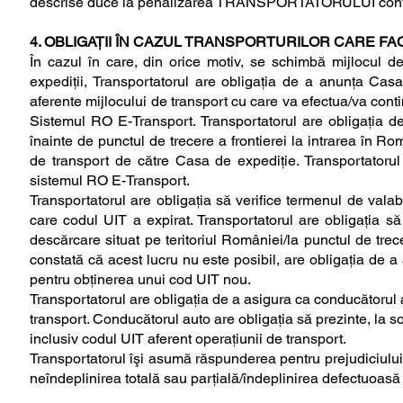
descrise duce la penalizarea TRANSPORTATORULUI conform
4. OBLIGAŢII ÎN CAZUL TRANSPORTURILOR CARE F
În cazul în care, din orice motiv, se schimbă mijlocul d
expediţii, Transportatorul are obligaţia de a anunţa Casa
aferente mijlocului de transport cu care va efectua/va conti
Sistemul RO E-Transport. Transportatorul are obligaţia de
înainte de punctul de trecere a frontierei la intrarea în R
de transport de către Casa de expediţie. Transportatorul 
sistemul RO E-Transport.
Transportatorul are obligaţia să verifice termenul de valabi
care codul UIT a expirat. Transportatorul are obligaţia să
descărcare situat pe teritoriul României/la punctul de trece
constată că acest lucru nu este posibil, are obligaţia de 
pentru obţinerea unui cod UIT nou.
Transportatorul are obligaţia de a asigura ca conducătorul au
transport. Conducătorul auto are obligaţia să prezinte, la 
inclusiv codul UIT aferent operaţiunii de transport.
Transportatorul îşi asumă răspunderea pentru prejudiciului c
neîndeplinirea totală sau parţială/îndeplinirea defectuoasă a