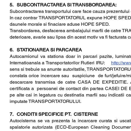
5. SUBCONTRACTAREA SI TRANSBORDAREA:
Subcontractarea transportului care face cauza prezentului c
In caz contrar TRANSPORTATORUL expune HOPE SPED la inca
daunele morale si finaciare aduse HOPE SPED.
Transbordarea, desfacerea ambalajului marfii de catre T
deterioare, avarie sau lipsa din acest motiv va fi factur
6. STATIONAREA SI PARCAREA
Autocamionul va stationa doar in parcari pazite, lumina
Internatioanala a Transportatorilor Rutieri IRU:
http://ww
sens si trebuie sa anunte autoritatile, TRANSPORTATORU
constata orice incercare sau suspiciune de furt/jefuire
descarcare transmisa de catre CASA DE EXPEDITIE. Ac
certificata a persoanei de contact din partea CASEI DE E
pe alte cai in legatura cu destinatia marfii sau indicatii c
imputate TRANSPORTATORULUI.
7. CONDITII SPECIFICE PT. CISTERNE
Autocisterna se va prezenta la incarcare curata si uscat
spalatorie autorizata (ECD-European Cleaning Document)