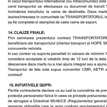
In cazul transportului International (nu Intracomunitar) este
cand transportul se efectueaza cu documnet de tranzi
inchiderea tranzitului la vama de destinatie. Daca marfa
iesirea/intraraea in comunitate iar TRANSPORTATORUL la 
sa fie completat si stampilat de catre vama de export.
14. CLAUZE FINALE:
Prin semnarea prezentului contract TRANSPORTATORUL
beneficiare ale transportului (clientul transport al HOPE S
concurenta neloiala.
In caz contrar va suporta penalitati in valoare de minimm 
considera acceptate si valabile timp de 12 luni de la data 
descarcare daca marfa nu a mai ajuns integral sau a ajuns pa
Transportul de fata este supus conventiei CMR, AETR si T
contract!
15. INITIATIVELE GDPR:
Partile contractante declara ca au luat la cunostinta de pr
protecția persoanelor fizice în ceea ce privește prelucrarea 
de abrogare a Directivei 95/46/CE (Regulamentul general pri
respecta obligatiile care le revin conform regulamentului