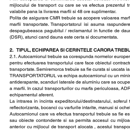
mijlocului de transport cu care se va efectua prezentul tra
valabile pana la livrarea marfii si 48 ore suplimentar.
Polita de asigurare CMR trebuie sa acopere valoarea marfii
marfii transportate. Transportatorul isi asuma raspunder
despagubeasca pagubitul / reclamantul in functie de daun
(DSR), atunci cand dauna este certa si documentata.
2. TIPUL, ECHIPAREA SI CERINTELE CARORA TRE
2.1. Autocamionul trebuie sa corespunda normelor europene 
pentru efectuarea transportului care face obiectul contract
transportate. Semiremorca trebuie sa fie curata si uscata i
TRANSPORTATORUL va echipa autocamionul cu un minim de
antiderapante, scanduri laterale de aluminiu care sa ocupe t
a marfii. In cazul transporturilor cu marfa periculoasa, AD
echipamentul aferent.
La intrarea in incinta expeditorului/destinatarului, sofer
reflectorizanta, bocanci cu varfurile intarite, manusi si ochel
Autocamionul care va efectua transportul trebuie sa fie est
sau obiecte contondente si sa permita accesul cu mij
anterior cu mijlocul de transport alocata , acestui transport