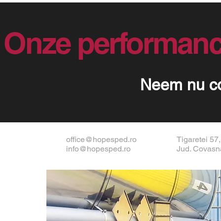
Onze performanc
Neem nu co
office@hopesped.ro
Tigaretei 57
info@hopesped.ro
Jud. Covasn