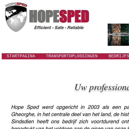
HOPE
SPED
Efficient - Safe - Reliable
STARTPAGINA
TRANSPORTOPLOSSINGEN
BEDRIJF
Uw professiona
Hope Sped werd opgericht in 2003 als een partic
Gheorghe, in het centrale deel van het land, de hist
Sindsdien heeft ons bedrijf zich voortdurend on
benadrukt van het voldoen aan de eisen van onze kl