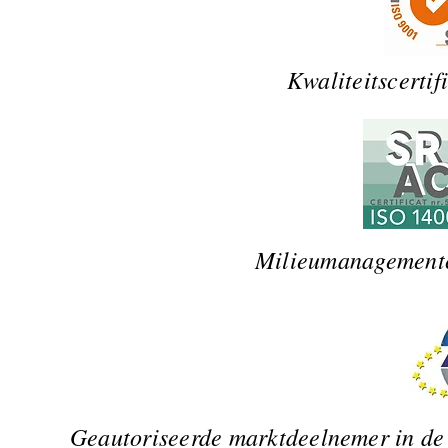
Kwaliteitscerti
Milieumanagementc
Geautoriseerde marktdeelnemer in de b